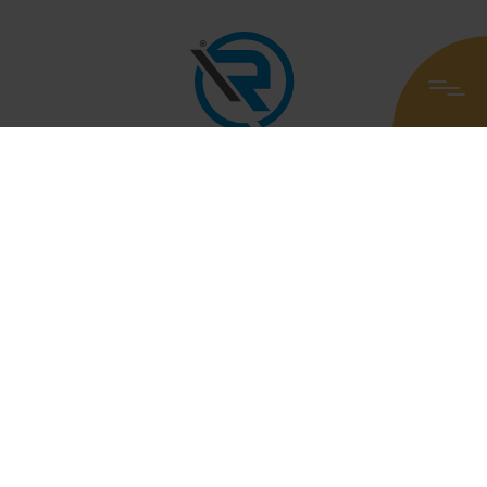
„Emotion, Passion, Vision“ – dafür steht R-
Motorsport. Die Rennsport-Marke des R-Universums
ist gleichzeitig die Rennsport-Abteilung von Aston
Martin St. Gallen, dem einzigen exklusiven Aston
Martin Stützpunkt in der Schweiz.
UI/UX DESIGN TRIFFT RENNSPORT