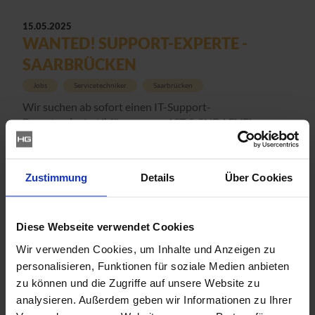
15.05.2025
WANTED! SUPPORT-EXPERTE -
SAARBRÜCKEN
Jobs
Servicetechniker
Saarbrücken
Wir suchen ab sofort einen IT-Support-
Experten (m/w/d) für unseren 1ST & 2ND LEVEL
Support am Standort Saarbrücken.
Zustimmung
Details
Über Cookies
14.03.2025
HAUS & GROSS SETZT AUF
PROXMOX
Diese Webseite verwendet Cookies
Proxmox
Virtualisierung
OpenSource
Wir verwenden Cookies, um Inhalte und Anzeigen zu
Die IT-Welt ist ständig in Bewegung – und wir bei Haus
personalisieren, Funktionen für soziale Medien anbieten
& Gross it.services passen uns nicht nur an, sondern
zu können und die Zugriffe auf unsere Website zu
gehen den nächsten Schritt: Wir setzen künftig auf
analysieren. Außerdem geben wir Informationen zu Ihrer
Proxmox...